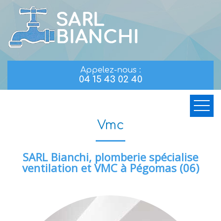
Appelez-nous :
04 15 43 02 40
Vmc
SARL Bianchi, plomberie spécialise
ventilation et VMC à Pégomas (06)